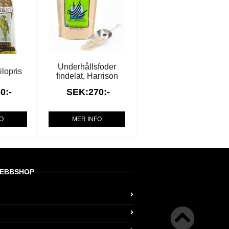
Underhållsfoder
ilopris
findelat, Harrison
0:-
SEK:270:-
FO
MER INFO
EBBSHOP