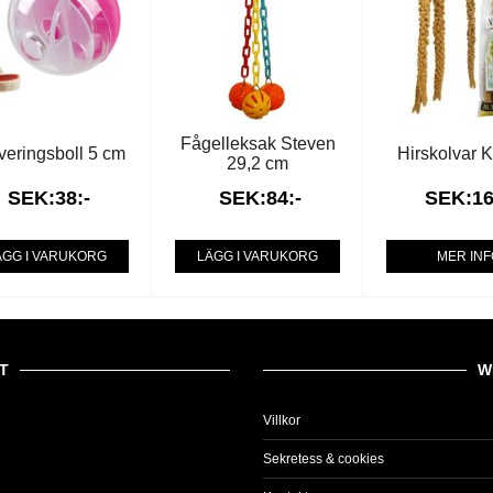
Fågelleksak Steven
veringsboll 5 cm
Hirskolvar K
29,2 cm
SEK:38:-
SEK:84:-
SEK:16
GG I VARUKORG
LÄGG I VARUKORG
MER IN
T
W
Villkor
Sekretess & cookies