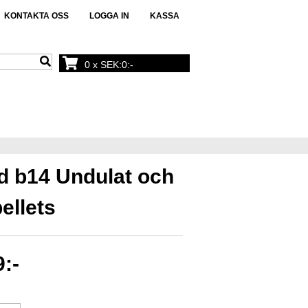
KONTAKTA OSS
LOGGA IN
KASSA
0 x SEK:0:-
rd b14 Undulat och
ellets
:-