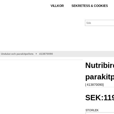
VILLKOR
SEKRETESS & COOKIES
4 Undulat och parakitpellets
413870090
Nutribi
parakitp
[ 413870090]
SEK:119
STORLEK