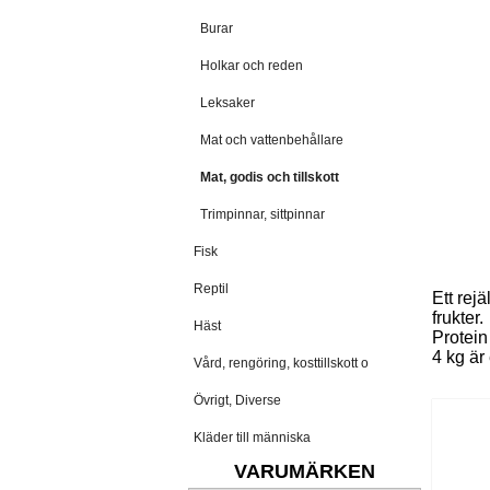
Burar
Holkar och reden
Leksaker
Mat och vattenbehållare
Mat, godis och tillskott
Trimpinnar, sittpinnar
Fisk
Reptil
Ett rej
frukter.
Häst
Protei
4 kg är
Vård, rengöring, kosttillskott o
Övrigt, Diverse
Kläder till människa
VARUMÄRKEN