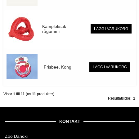
Kampleksak
LÄGG I VARUKORG
rågummi
Frisbee, Kong
LÄGG I VARUKORG
Visar
1
till
11
(av
11
produkter)
Resultatsidor:
1
KONTAKT
Zoo Danoxi