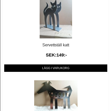
Servettställ katt
SEK:149:-
LÄGG I VARUKORG