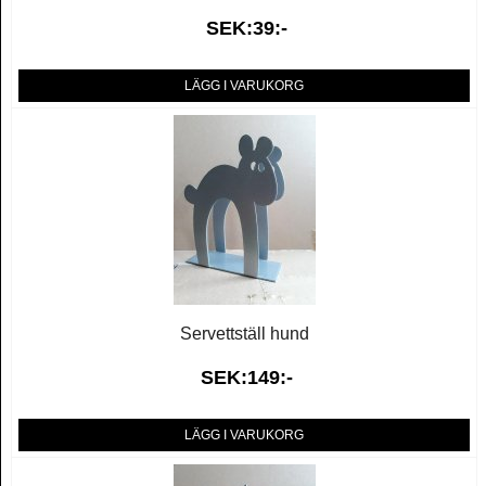
SEK:39:-
LÄGG I VARUKORG
Servettställ hund
SEK:149:-
LÄGG I VARUKORG