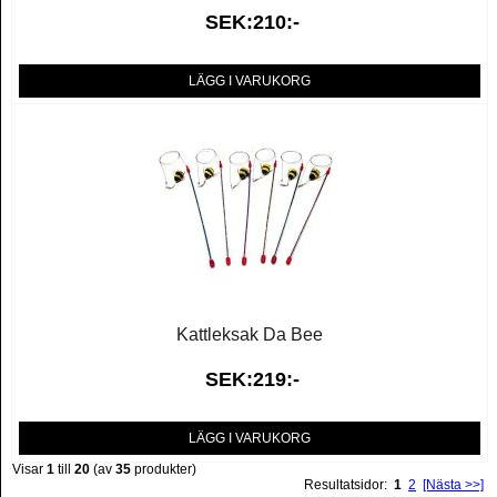
SEK:210:-
LÄGG I VARUKORG
Kattleksak Da Bee
SEK:219:-
LÄGG I VARUKORG
Visar
1
till
20
(av
35
produkter)
Resultatsidor:
1
2
[Nästa >>]