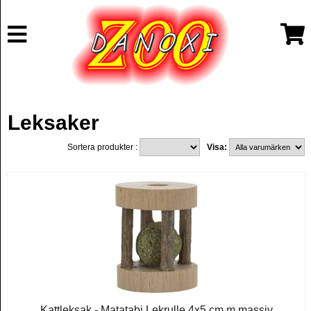
Leksaker
Sortera produkter :
Visa:
Kattleksak - Matatabi Lekrulle 4x5 cm m massiv