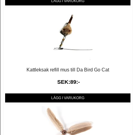
LÄGG I VARUKORG
Kattleksak refill mus till Da Bird Go Cat
SEK:89:-
LÄGG I VARUKORG