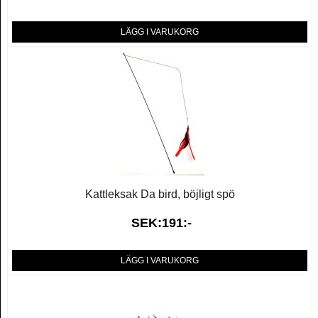
LÄGG I VARUKORG
Kattleksak Da bird, böjligt spö
SEK:191:-
LÄGG I VARUKORG