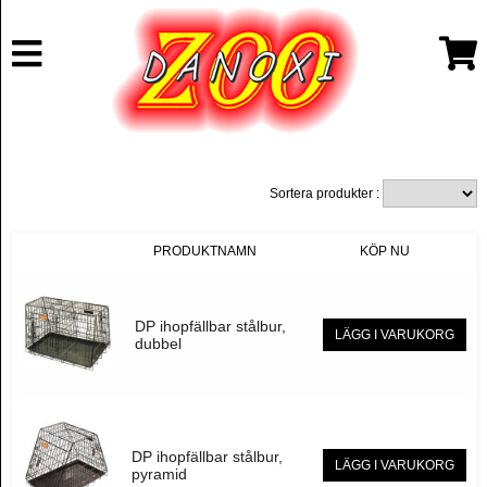
Sortera produkter :
PRODUKTNAMN
KÖP NU
DP ihopfällbar stålbur,
LÄGG I VARUKORG
dubbel
DP ihopfällbar stålbur,
LÄGG I VARUKORG
pyramid